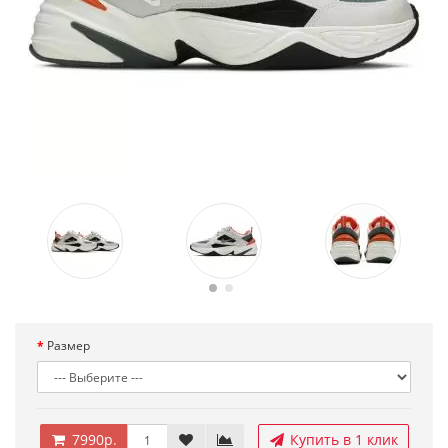
Размер
7990р.
Купить в 1 клик