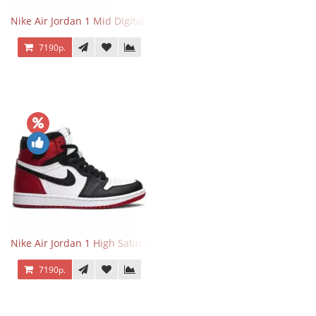
Nike Air Jordan 1 Mid Digital Pink
7190р.
Nike Air Jordan 1 High Satin Black Toe
7190р.