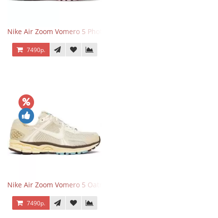
Nike Air Zoom Vomero 5 Photon Dust Pink Foam
7490р.
Nike Air Zoom Vomero 5 Oatmeal
7490р.