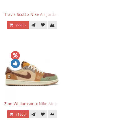
Travis Scott x Nike Air Jordan 1 Retro Low OG SP Black Phantom
9990р.
Zion Williamson x Nike Air Jordan 1 Retro Low OG Voodoo
7190р.