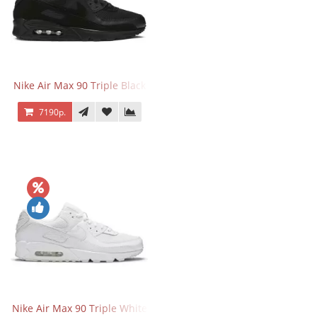
Nike Air Max 90 Triple Black
7190р.
Nike Air Max 90 Triple White