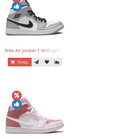
Nike Air Jordan 1 Mid Light Smoke Grey
7690р.