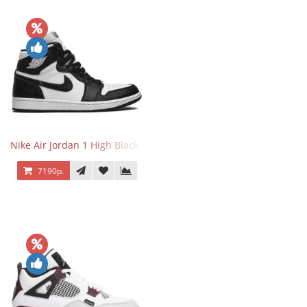
Nike Air Jordan 1 High Black White
7190р.