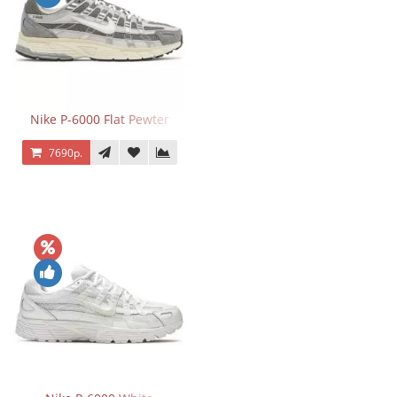
Nike P-6000 Flat Pewter
7690р.