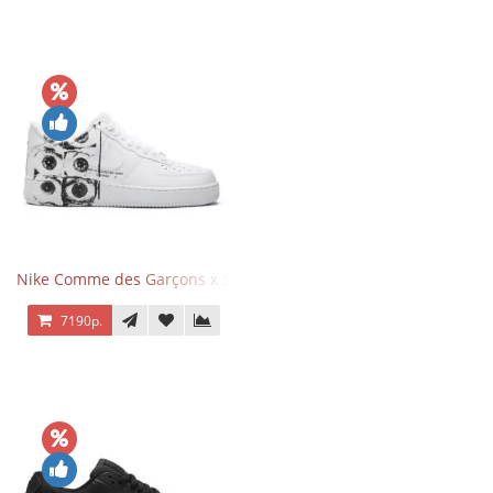
Nike Comme des Garçons x Supreme x Air Force 1 Low Eyes
7190р.