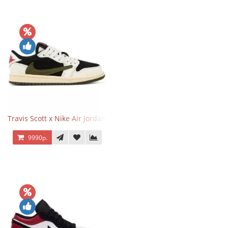
Travis Scott x Nike Air Jordan 1 Retro Low OG SP Olive
9990р.