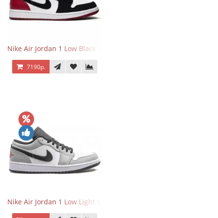
Nike Air Jordan 1 Low Black Toe
7190р.
Nike Air Jordan 1 Low Light Smoke Grey