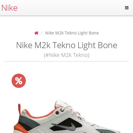
Nike
Nike M2k Tekno Light Bone
Nike M2k Tekno Light Bone
(#Nike M2k Tekno)