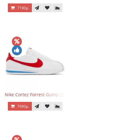
7190р.
Nike Cortez Forrest Gump 2024
7990р.