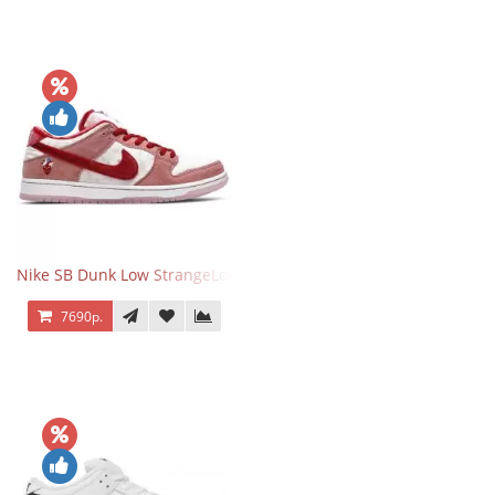
Nike SB Dunk Low StrangeLove Valentine's Day
7690р.