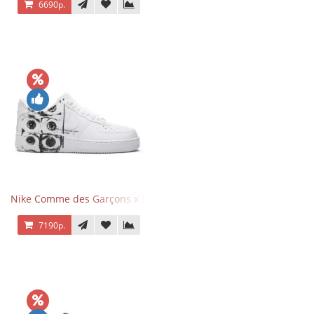
6690р.
Nike Comme des Garçons x Supreme x Air Force 1 Low Eyes
7190р.