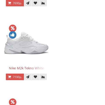
7690р.
Nike M2k Tekno White
7190р.