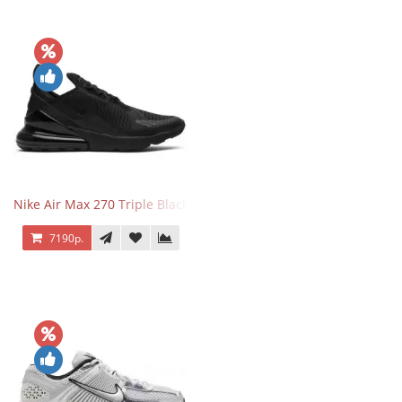
Nike Air Max 270 Triple Black
7190р.