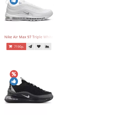
Nike Air Max 97 Triple White
7190р.