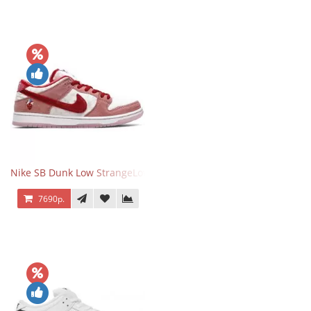
Nike SB Dunk Low StrangeLove Valentine's Day
7690р.