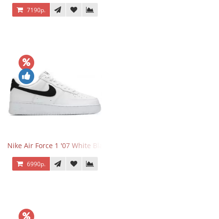
7190р.
Nike Air Force 1 '07 White Black
6990р.