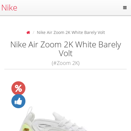
Nike
Nike Air Zoom 2K White Barely Volt
Nike Air Zoom 2K White Barely
Volt
(#Zoom 2K)