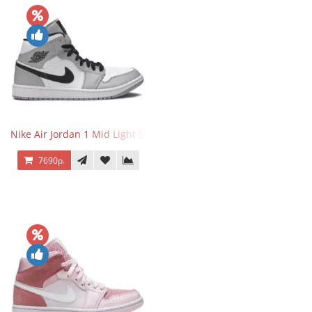
Nike Air Jordan 1 Mid Light Smoke Grey
7690р.