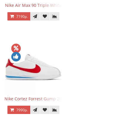
Nike Air Max 90 Triple White
7190р.
Nike Cortez Forrest Gump 2024
7990р.