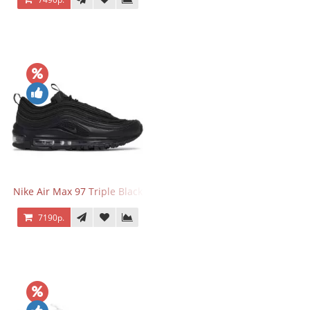
Nike Air Max 97 Triple Black
7190р.