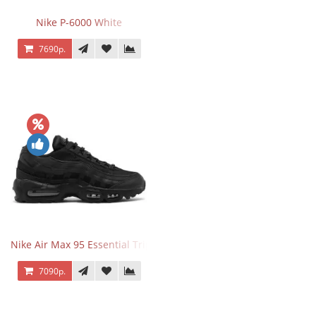
Nike P-6000 White
7690р.
Nike Air Max 95 Essential Triple Black
7090р.