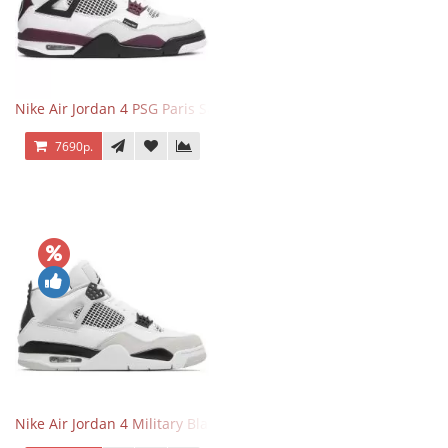
Nike Air Jordan 4 PSG Paris Saint Germain
7690р.
Nike Air Jordan 4 Military Black