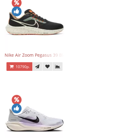
Nike Air Zoom Pegasus 39 Black White Orange
10790р.