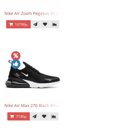
Nike Air Zoom Pegasus 41 Lilac Bloom
10790р.
Nike Air Max 270 Black White
7190р.