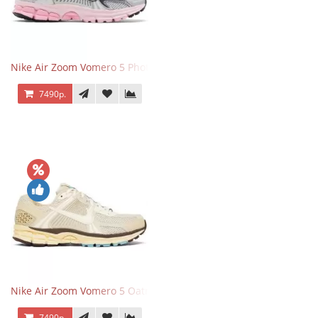
Nike Air Zoom Vomero 5 Photon Dust Pink Foam
7490р.
Nike Air Zoom Vomero 5 Oatmeal
7490р.