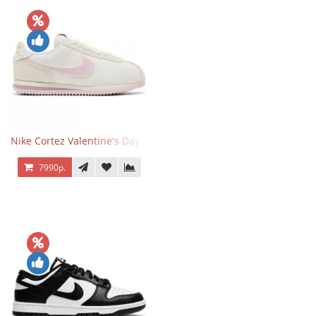
Nike Cortez Valentine's Day 2025
7990р.