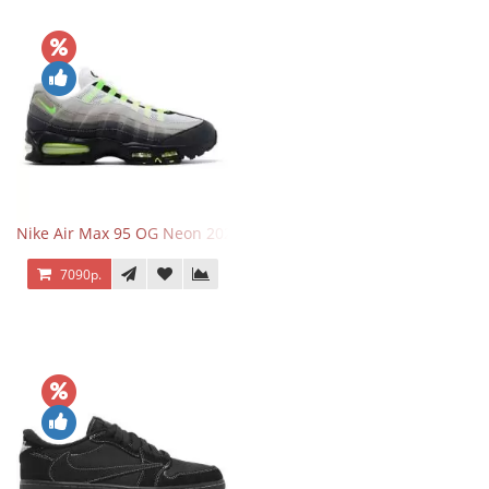
Nike Air Max 95 OG Neon 2025
7090р.