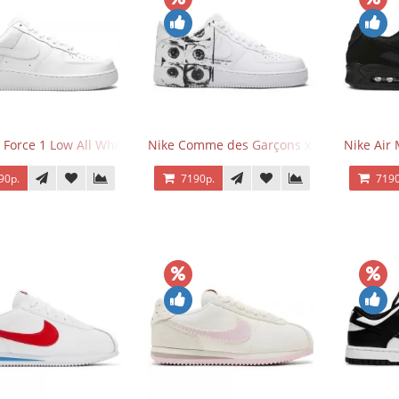
 Force 1 Low All White
Nike Comme des Garçons x Supreme x Air
Nike Air 
90р.
7190р.
7190