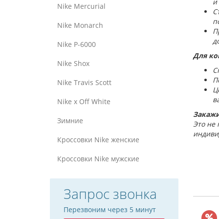
и
Nike Mercurial
С
п
Nike Monarch
П
д
Nike P-6000
Для ко
Nike Shox
С
П
Nike Travis Scott
Ц
в
Nike x Off White
Закажи
Зимние
Это не 
индиви
Кроссовки Nike женские
Кроссовки Nike мужские
Запрос звонка
Перезвоним через 5 минут