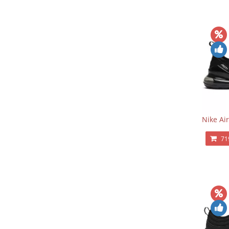
Nike Ai
71