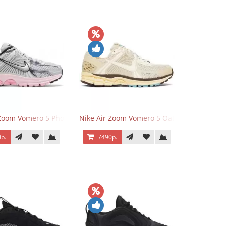
 Zoom Vomero 5 Photon Dust Pink Foam
Nike Air Zoom Vomero 5 Oatmeal
р.
7490р.