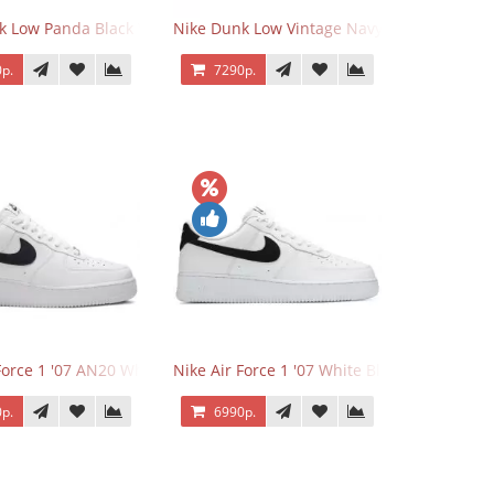
k Low Panda Black White
Nike Dunk Low Vintage Navy
р.
7290р.
Force 1 '07 AN20 White Black
Nike Air Force 1 '07 White Black
р.
6990р.