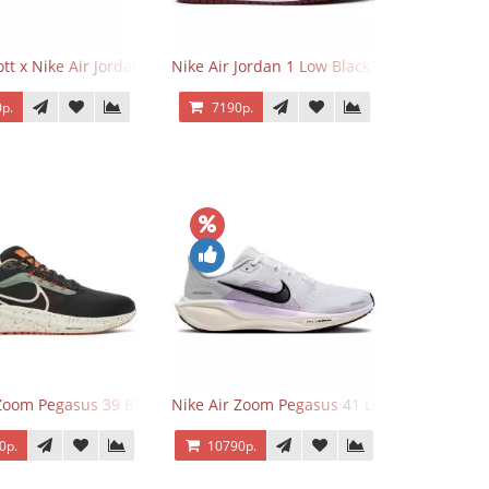
o Low OG Voodoo
ott x Nike Air Jordan 1 Retro Low OG SP Olive
Nike Air Jordan 1 Low Black Toe
р.
7190р.
 Zoom Pegasus 39 Black White Orange
Nike Air Zoom Pegasus 41 Lilac Bloom
0р.
10790р.