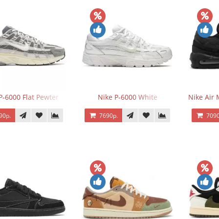
P-6000 Flat Pewter
Nike P-6000 White
Nike Air 
90р.
7690р.
7090