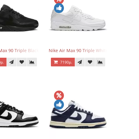
 Force 1 Low Eyes
Max 90 Triple Black
Nike Air Max 90 Triple White
р.
7190р.