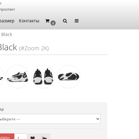
о
проспект
размер
Контакты
0
 Black
Black
(#Zoom 2K)
ер
490р.