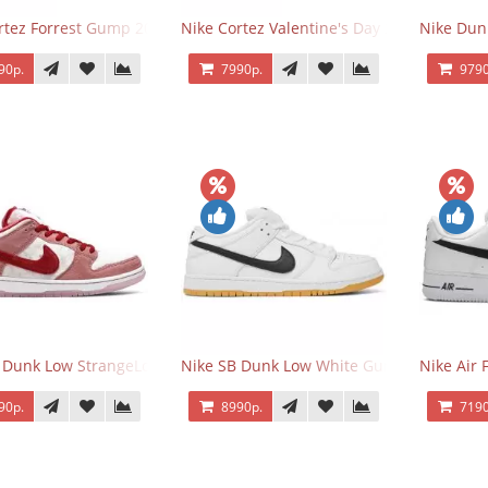
rtez Forrest Gump 2024
Nike Cortez Valentine's Day 2025
Nike Dun
90р.
7990р.
9790
 Dunk Low StrangeLove Valentine's Day
Nike SB Dunk Low White Gum
Nike Air 
90р.
8990р.
7190