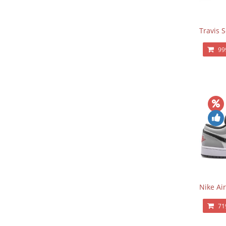
Travis 
99
Nike Ai
71