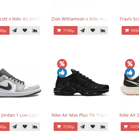
Scott x Nike Air Jordan 1 Retro Low OG SP Black Phantom
Zion Williamson x Nike Air Jordan 1 Retr
Travis Sc
90р.
7190р.
9990
r Jordan 1 Low Light Smoke Grey
Nike Air Max Plus TN Triple Black
Nike Air
90р.
7290р.
1079