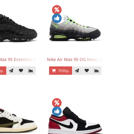
Max 95 Essential Triple Black
Nike Air Max 95 OG Neon 2025
р.
7090р.