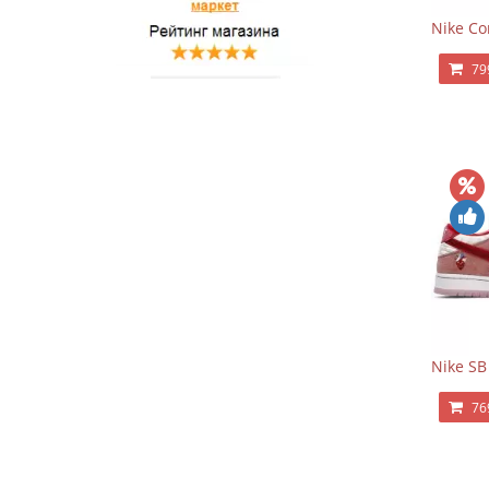
Nike Co
79
Nike SB
76