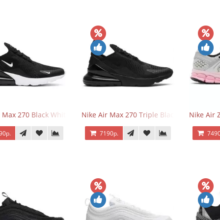
r Max 270 Black White
Nike Air Max 270 Triple Black
Nike Air
90р.
7190р.
7490