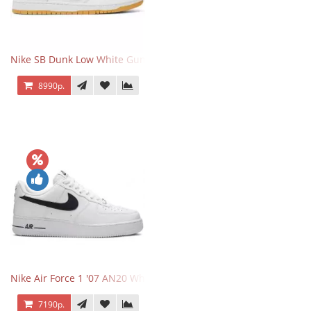
Nike SB Dunk Low White Gum
8990р.
Nike Air Force 1 '07 AN20 White Black
7190р.