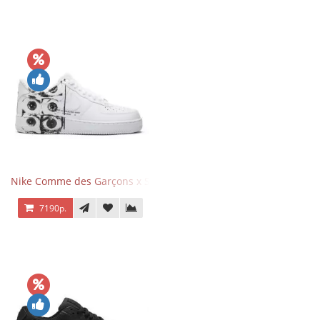
Nike Comme des Garçons x Supreme x Air Force 1 Low Eyes
7190р.