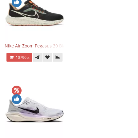
Nike Air Zoom Pegasus 39 Black White Orange
10790р.