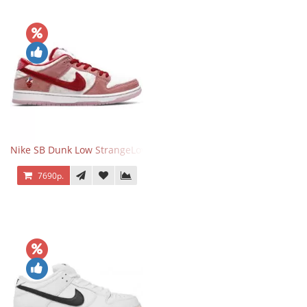
Nike SB Dunk Low StrangeLove Valentine's Day
7690р.