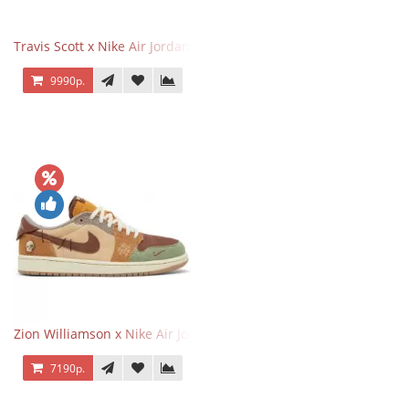
Travis Scott x Nike Air Jordan 1 Retro Low OG SP Black Phantom
9990р.
Zion Williamson x Nike Air Jordan 1 Retro Low OG Voodoo
7190р.