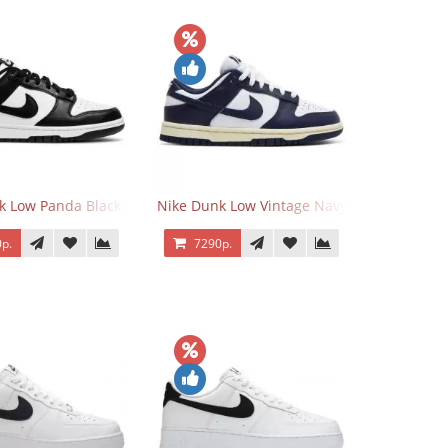
k Low Panda Black White
Nike Dunk Low Vintage Navy
р.
7290р.