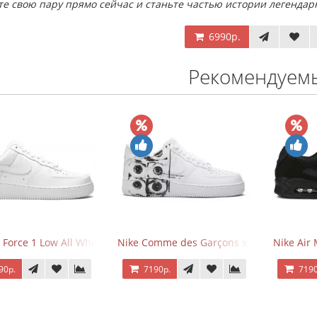
те свою пару прямо сейчас и станьте частью истории легендар
6990р.
Рекомендуем
 Force 1 Low All White
Nike Comme des Garçons x Supreme x Air
Nike Air 
90р.
7190р.
7190