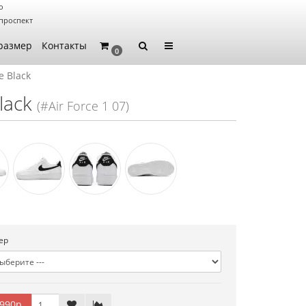
о
проспект
размер
Контакты
0
e Black
lack
(#Air Force 1 07)
ер
990р.