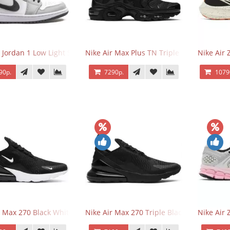
r Jordan 1 Low Light Smoke Grey
Nike Air Max Plus TN Triple Black
Nike Air
90р.
7290р.
1079
r Max 270 Black White
Nike Air Max 270 Triple Black
Nike Air