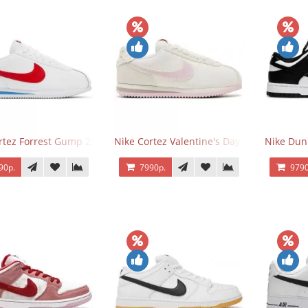
rtez Forrest Gump 2024
Nike Cortez Valentine's Day 2025
Nike Dun
90р.
7990р.
9790