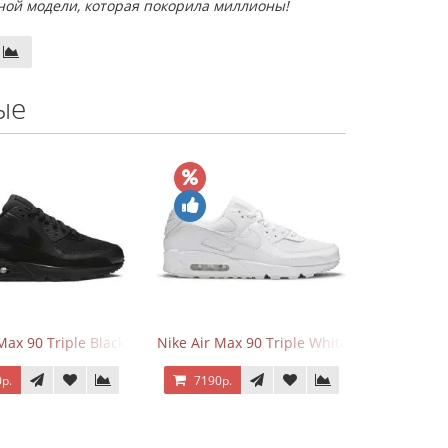
ной модели, которая покорила миллионы!
ые
 Force 1 Low Eyes
Max 90 Triple Black
Nike Air Max 90 Triple White
р.
7190р.