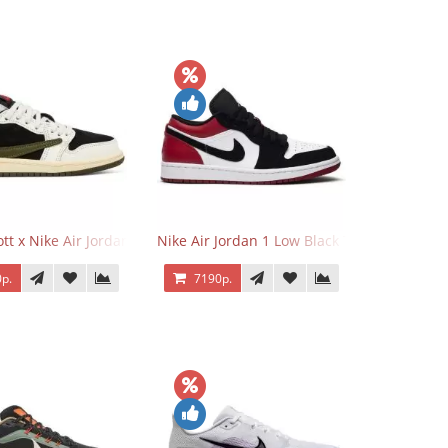
o Low OG Voodoo
ott x Nike Air Jordan 1 Retro Low OG SP Olive
Nike Air Jordan 1 Low Black Toe
р.
7190р.