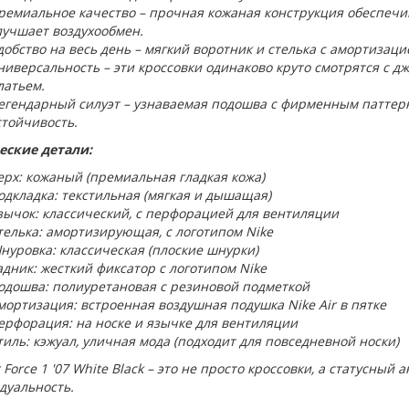
ремиальное качество – прочная кожаная конструкция обеспечив
лучшает воздухообмен.
добство на весь день – мягкий воротник и стелька с амортизаци
ниверсальность – эти кроссовки одинаково круто смотрятся с 
латьем.
егендарный силуэт – узнаваемая подошва с фирменным паттер
стойчивость.
еские детали:
ерх: кожаный (премиальная гладкая кожа)
одкладка: текстильная (мягкая и дышащая)
зычок: классический, с перфорацией для вентиляции
телька: амортизирующая, с логотипом Nike
нуровка: классическая (плоские шнурки)
адник: жесткий фиксатор с логотипом Nike
одошва: полиуретановая с резиновой подметкой
мортизация: встроенная воздушная подушка Nike Air в пятке
ерфорация: на носке и язычке для вентиляции
тиль: кэжуал, уличная мода (подходит для повседневной носки)
r Force 1 '07 White Black – это не просто кроссовки, а статусный
дуальность.