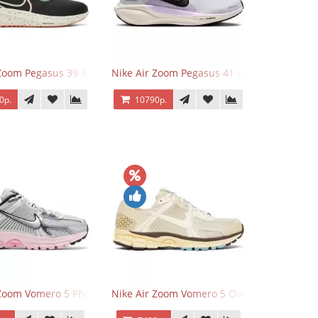
 Zoom Pegasus 39 Black White Orange
Nike Air Zoom Pegasus 41 Lilac Bloom
0р.
10790р.
 Zoom Vomero 5 Photon Dust Pink Foam
Nike Air Zoom Vomero 5 Oatmeal