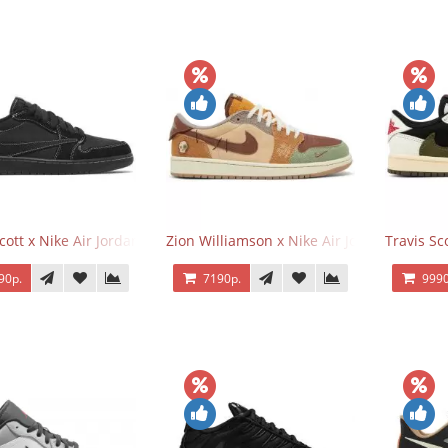
Scott x Nike Air Jordan 1 Retro Low OG SP Black Phantom
Zion Williamson x Nike Air Jordan 1 Retr
Travis Sc
90р.
7190р.
9990