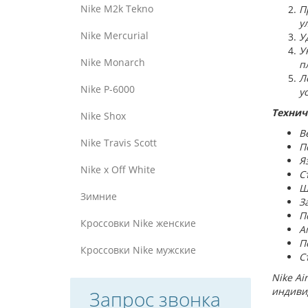
Nike M2k Tekno
П
у
Nike Mercurial
У
У
Nike Monarch
п
Л
Nike P-6000
у
Технич
Nike Shox
В
Nike Travis Scott
П
Я
Nike x Off White
С
Ш
Зимние
З
П
Кроссовки Nike женские
А
П
Кроссовки Nike мужские
С
Nike Ai
индиви
Запрос звонка