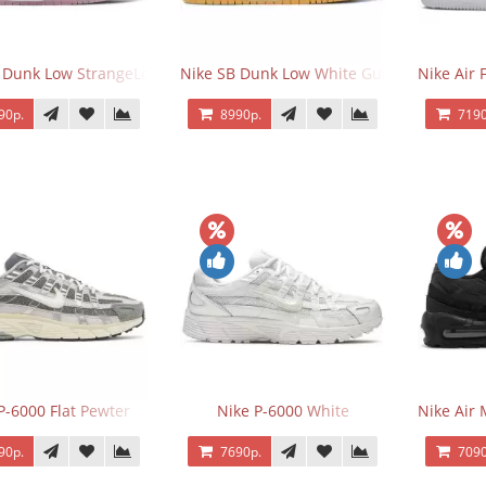
 Dunk Low StrangeLove Valentine's Day
Nike SB Dunk Low White Gum
Nike Air 
90р.
8990р.
7190
P-6000 Flat Pewter
Nike P-6000 White
Nike Air 
90р.
7690р.
7090