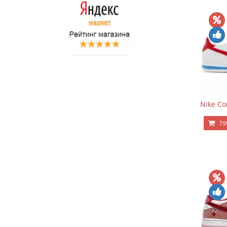
Nike Co
79