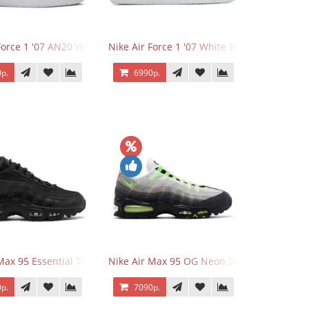
Force 1 '07 AN20 White Black
Nike Air Force 1 '07 White Black
р.
6990р.
Max 95 Essential Triple Black
Nike Air Max 95 OG Neon 2025
р.
7090р.