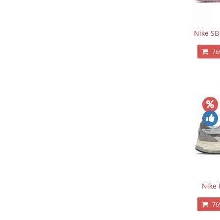
Nike SB
76
Nike 
76