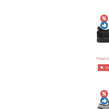
Travis 
99