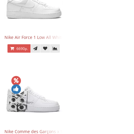
Nike Air Force 1 Low All White
6690р.
Nike Comme des Garçons x Supreme x Air Force 1 Low Eyes