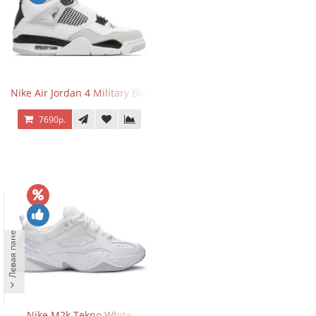
Nike Air Jordan 4 Military Black
7690р.
Левая панель
Nike M2k Tekno White