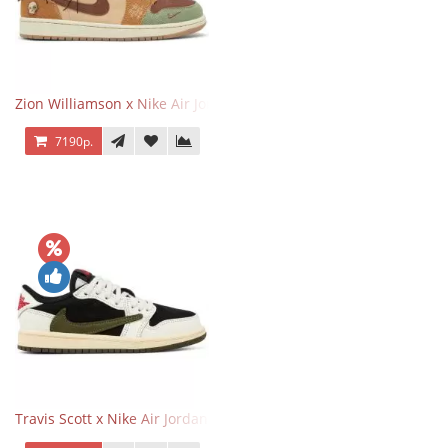
Zion Williamson x Nike Air Jordan 1 Retro Low OG Voodoo
7190р.
Travis Scott x Nike Air Jordan 1 Retro Low OG SP Olive