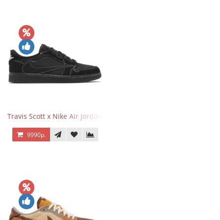
Travis Scott x Nike Air Jordan 1 Retro Low OG SP Black Phantom
9990р.