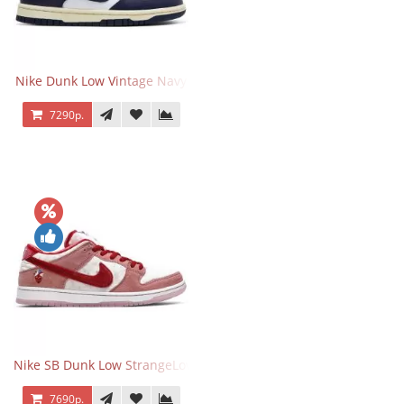
Nike Dunk Low Vintage Navy
7290р.
Nike SB Dunk Low StrangeLove Valentine's Day
7690р.