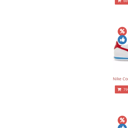
66
Nike Co
79