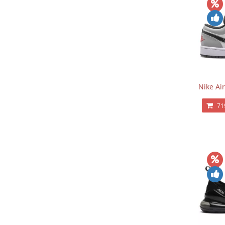
Nike Ai
71