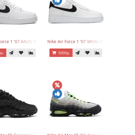
Force 1 '07 AN20 White Black
Nike Air Force 1 '07 White Black
р.
6990р.