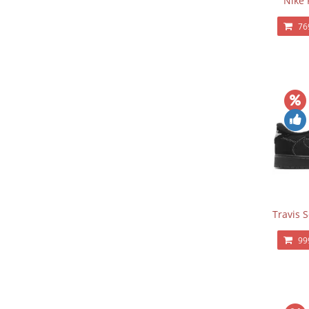
Nike 
76
Travis 
99