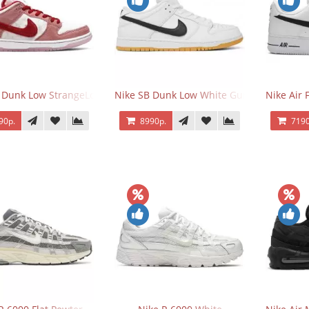
 Dunk Low StrangeLove Valentine's Day
Nike SB Dunk Low White Gum
Nike Air 
90р.
8990р.
7190