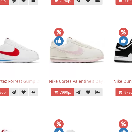
90р.
7190р.
7190
rtez Forrest Gump 2024
Nike Cortez Valentine's Day 2025
Nike Dun
90р.
7990р.
9790