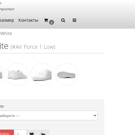
о
проспект
размер
Контакты
0
 White
ite
(#Air Force 1 Low)
ер
690р.