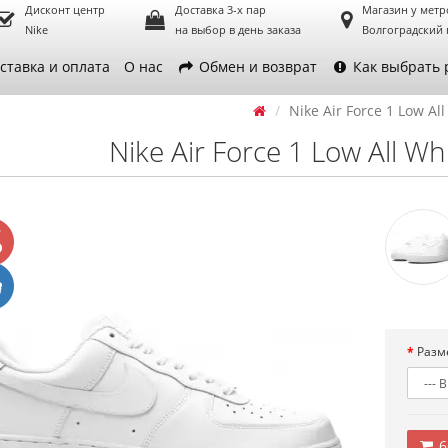
Дисконт центр
Доставка 3-х пар
Магазин у метр
Nike
на выбор в день заказа
Волгоградский 
ставка и оплата
О нас
Обмен и возврат
Как выбрать 
Nike Air Force 1 Low All
Nike Air Force 1 Low All Wh
Разм
6