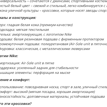
ниверсальность – сочетаются с джинсами, спортивными костюм
истый белый цвет – свежий и стильный, легко комбинируется с
кона уличной культуры – кроссовки, которые носят звезды спорт
алы и конструкция:
ерх: гладкая белая кожа (премиум-качество)
одкладка: мягкая текстильная
телька: амортизирующая, с логотипом Nike
одошва: белая резиновая подошва с фирменным протектором
ромежуточная подошва: полиуретановая (Air-Sole unit в пяточно
нуровка: классическая, с металлическими люверсами
огии Nike:
мортизация: Air-Sole unit в пятке
оддержка: усиленный задник для стабильности
ышащие элементы: перфорация на мыске
ение и комфорт:
спользование: повседневная носка, спорт в зале, уличный стил
омфорт: высокий (мягкая посадка, хорошая амортизация)
зносостойкость: долговечные материалы, устойчивая подошва
го эти кроссовки?