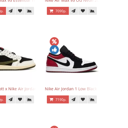
Max 95 Essential Triple Black
Nike Air Max 95 OG Neon 2025
р.
7090р.
o Low OG Voodoo
ott x Nike Air Jordan 1 Retro Low OG SP Olive
Nike Air Jordan 1 Low Black Toe
р.
7190р.