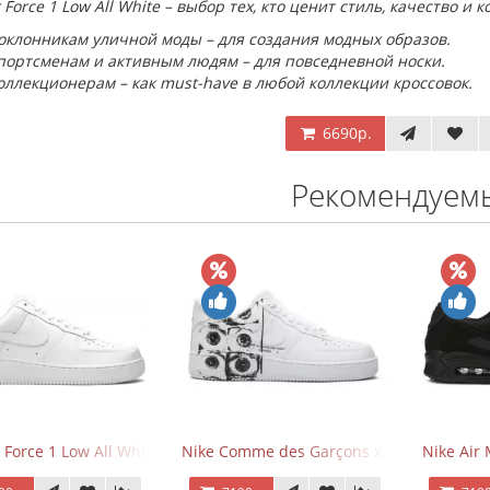
r Force 1 Low All White – выбор тех, кто ценит стиль, качество и
оклонникам уличной моды – для создания модных образов.
портсменам и активным людям – для повседневной носки.
оллекционерам – как must-have в любой коллекции кроссовок.
6690р.
Рекомендуем
 Force 1 Low All White
Nike Comme des Garçons x Supreme x Air
Nike Air 