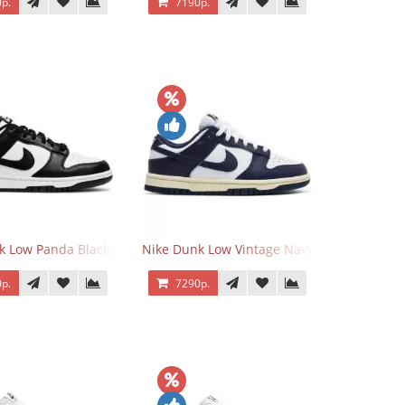
р.
7190р.
k Low Panda Black White
Nike Dunk Low Vintage Navy
р.
7290р.