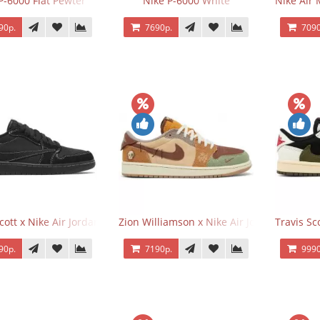
P-6000 Flat Pewter
Nike P-6000 White
Nike Air 
90р.
7690р.
7090
Scott x Nike Air Jordan 1 Retro Low OG SP Black Phantom
Zion Williamson x Nike Air Jordan 1 Retr
Travis Sc
90р.
7190р.
9990