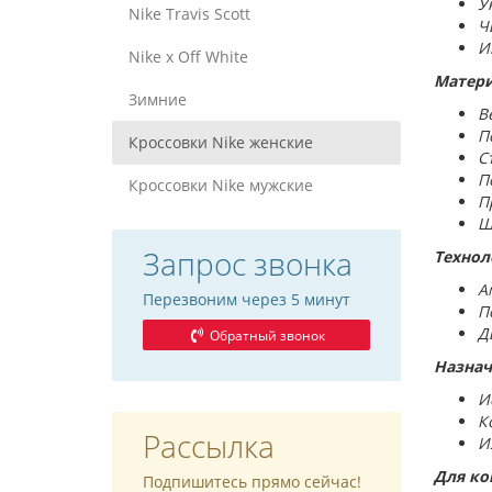
У
Nike Travis Scott
Ч
И
Nike x Off White
Матери
Зимние
В
П
Кроссовки Nike женские
С
П
Кроссовки Nike мужские
П
Ш
Запрос звонка
Технол
А
Перезвоним через 5 минут
П
Д
Обратный звонок
Назнач
И
К
Рассылка
И
Для ко
Подпишитесь прямо сейчас!