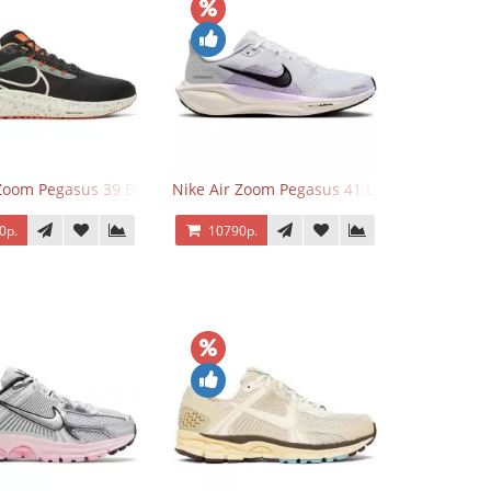
 Zoom Pegasus 39 Black White Orange
Nike Air Zoom Pegasus 41 Lilac Bloom
0р.
10790р.