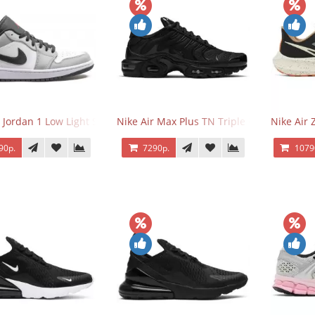
r Jordan 1 Low Light Smoke Grey
Nike Air Max Plus TN Triple Black
Nike Air
90р.
7290р.
1079