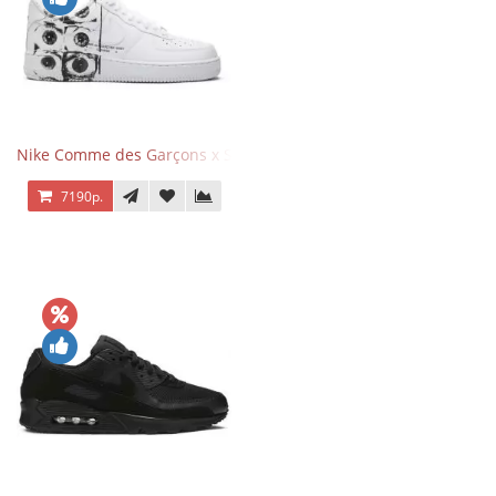
Nike Comme des Garçons x Supreme x Air Force 1 Low Eyes
7190р.