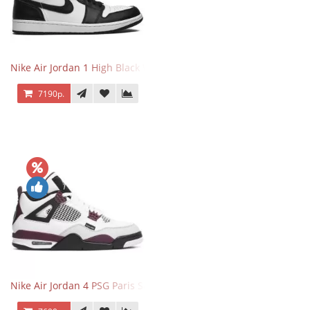
Nike Air Jordan 1 High Black White
7190р.
Nike Air Jordan 4 PSG Paris Saint Germain