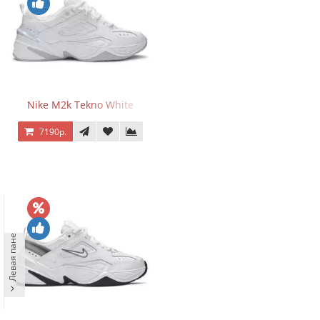
Nike M2k Tekno White
7190р.
Левая панель