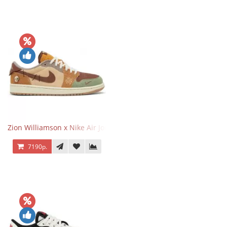
Zion Williamson x Nike Air Jordan 1 Retro Low OG Voodoo
7190р.