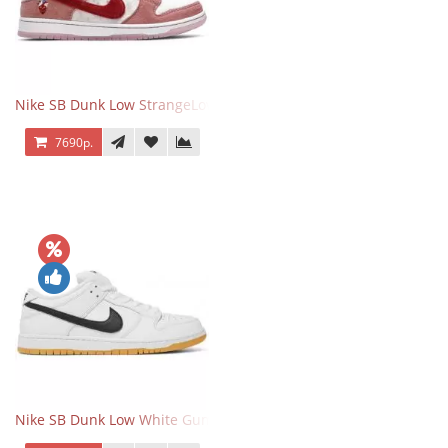
Nike SB Dunk Low StrangeLove Valentine's Day
7690р.
Nike SB Dunk Low White Gum